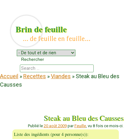
Brin de feuille
… de feuille en feuille…
Menu
Aller au contenu
Rechercher
Chercher
Accueil
»
Recettes
»
Viandes
»
Steak au Bleu des
Causses
Steak au Bleu des Causses
Publié le
20 août 2009
par
Feuille
, vu 8 fois ce mois-ci.
Liste des ingédients (pour 4 personne(s)):