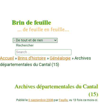
Brin de feuille
… de feuille en feuille…
Menu
Aller au contenu
Rechercher
Chercher
Accueil
»
Brins d'histoire
»
Généalogie
»
Archives
départementales du Cantal (15)
Archives départementales du Cantal
(15)
Publié le
6 septembre 2008
par
Feuille
, vu 13 fois ce mois-ci.