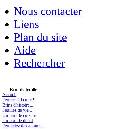
Nous contacter
Liens
Plan du site
Aide
Rechercher
Brin de feuille
Accueil
Feuilles à la une !
Brins d'histoire...
Feuilles de vie...
Un brin de cuisine
Un brin de débat
Feuilletez des albums...