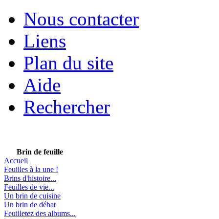
Nous contacter
Liens
Plan du site
Aide
Rechercher
Brin de feuille
Accueil
Feuilles à la une !
Brins d'histoire...
Feuilles de vie...
Un brin de cuisine
Un brin de débat
Feuilletez des albums...