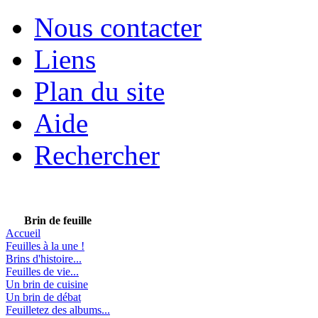
Nous contacter
Liens
Plan du site
Aide
Rechercher
Brin de feuille
Accueil
Feuilles à la une !
Brins d'histoire...
Feuilles de vie...
Un brin de cuisine
Un brin de débat
Feuilletez des albums...