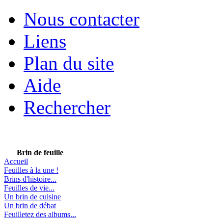
Nous contacter
Liens
Plan du site
Aide
Rechercher
Brin de feuille
Accueil
Feuilles à la une !
Brins d'histoire...
Feuilles de vie...
Un brin de cuisine
Un brin de débat
Feuilletez des albums...