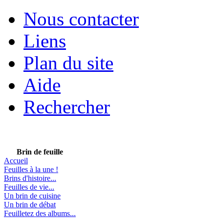
Nous contacter
Liens
Plan du site
Aide
Rechercher
Brin de feuille
Accueil
Feuilles à la une !
Brins d'histoire...
Feuilles de vie...
Un brin de cuisine
Un brin de débat
Feuilletez des albums...