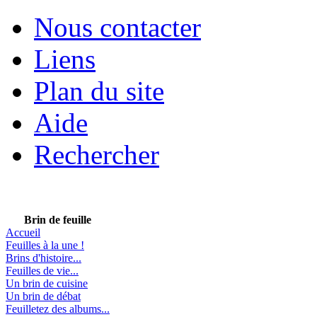
Nous contacter
Liens
Plan du site
Aide
Rechercher
Brin de feuille
Accueil
Feuilles à la une !
Brins d'histoire...
Feuilles de vie...
Un brin de cuisine
Un brin de débat
Feuilletez des albums...