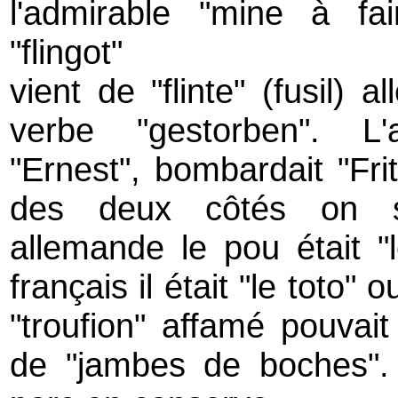
l'admirable "mine à fai
"flingot"
vient de "flinte" (fusil) 
verbe "gestorben". L'
"Ernest", bombardait "Fri
des deux côtés on s'é
allemande le pou était "
français il était "le toto" o
"troufion" affamé pouvait
de "jambes de boches".