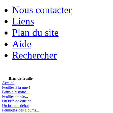
Nous contacter
Liens
Plan du site
Aide
Rechercher
Brin de feuille
Accueil
Feuilles à la une !
Brins d'histoire...
Feuilles de vie...
Un brin de cuisine
Un brin de débat
Feuilletez des albums...